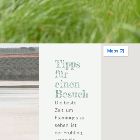
Tipps
für
einen
Besuch
Die beste
Zeit, um
Flamingos zu
sehen, ist
der Frühling,