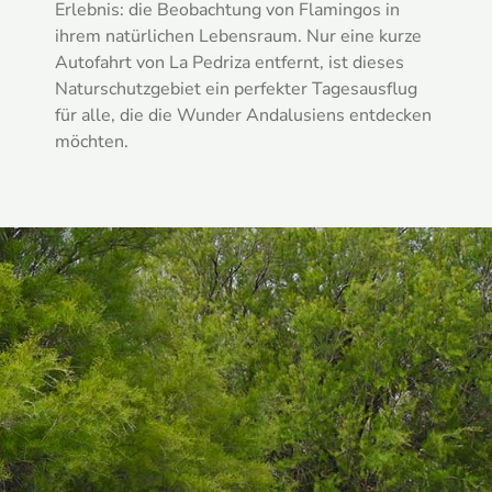
Erlebnis: die Beobachtung von Flamingos in
ihrem natürlichen Lebensraum. Nur eine kurze
Autofahrt von La Pedriza entfernt, ist dieses
Naturschutzgebiet ein perfekter Tagesausflug
für alle, die die Wunder Andalusiens entdecken
möchten.